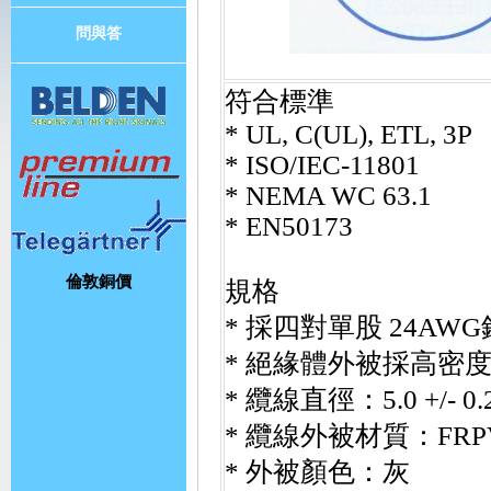
問與答
符合標準
* UL, C(UL), ETL, 3P
* ISO/IEC-11801
* NEMA WC 63.1
* EN50173
倫敦銅價
規格
*
採四對單股
24AWG
*
絕緣體外被採高密
*
纜線直徑：
5.0 +/-
0
*
纜線外被材質：
FRP
*
外被顏色：灰