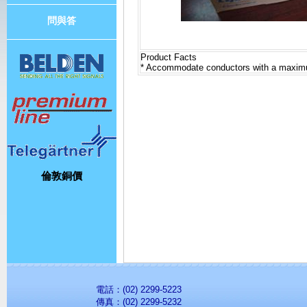
問與答
Product Facts
* Accommodate conductors with a maximum
倫敦銅價
電話：(02) 2299-5223
傳真：(02) 2299-5232